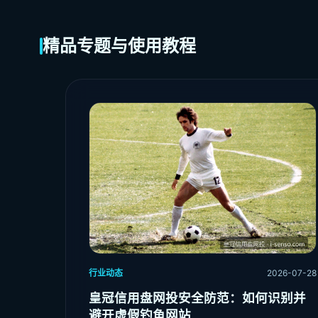
精品专题与使用教程
行业动态
2026-07-28
皇冠信用盘网投安全防范：如何识别并
避开虚假钓鱼网站