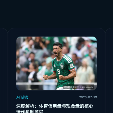
入口指南
2026-07-29
深度解析：体育信用盘与现金盘的核心
运作机制差异