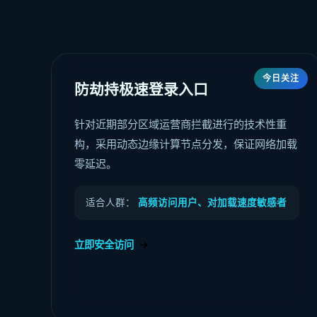
今日关注
防劫持极速登录入口
针对近期部分区域运营商拦截进行的技术性重
构，采用动态边缘计算节点分发，保证网络加载
零延迟。
适合人群：
高频访问用户、对加载速度敏感者
立即安全访问