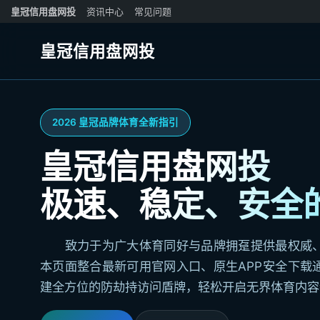
皇冠信用盘网投
资讯中心
常见问题
皇冠信用盘网投
2026 皇冠品牌体育全新指引
皇冠信用盘网投
极速、稳定、安全
致力于为广大体育同好与品牌拥趸提供最权威
本页面整合最新可用官网入口、原生APP安全下载
建全方位的防劫持访问盾牌，轻松开启无界体育内容