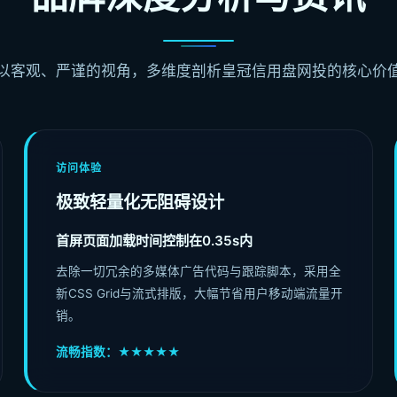
以客观、严谨的视角，多维度剖析皇冠信用盘网投的核心价
访问体验
极致轻量化无阻碍设计
首屏页面加载时间控制在0.35s内
去除一切冗余的多媒体广告代码与跟踪脚本，采用全
新CSS Grid与流式排版，大幅节省用户移动端流量开
销。
流畅指数：★★★★★