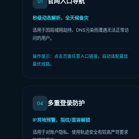
官网入口导航
01
秒级动态解析，全天候备灾
适用于因局域网劫持、DNS污染而遭遇无法正常访
问的用户。
操作提示：点击页面任意入口链接，自动适配最佳
最优线路。
多重登录防护
04
IP异地预警，指纹/面容解锁
适用于对账户隐私、使用轨迹安全有较高严苛要求